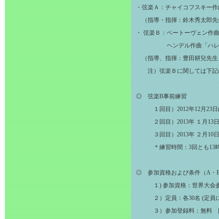
・弦楽Ａ：チャイコフスキー作
（指導・指揮：鈴木秀太郎先
・ 弦楽Ｂ：ベートーヴェン作
ヘンデル作曲「ハレ
（指導、指揮：豊田耕兒先生
注）弦楽Ｂに関しては下記の
◎ 弦楽B事前練習
１回目）2012年12月23日
２回目）2013年 １月13日
３回目）2013年 ２月10日
＊練習時間：3回とも13時30分～
◎ 参加資格および条件（A・
１) 参加資格：世界大会参
２）定員：各30名 (定員
３）参加登録料：無料 [謝