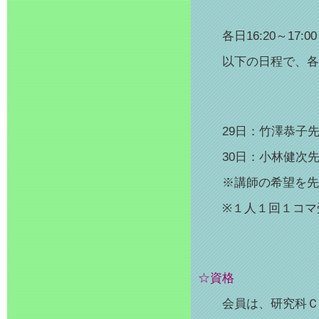
各日16:20～17:00
以下の日程で、各講
29日：竹澤恭子先
30日：小林健次先
※講師の希望を先着
※１人１回
１
コマ
☆資格
会員は、研究科Ｃ（